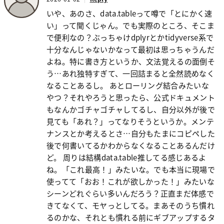
いや、あのさ、data.tableって噂で「とにかく速
い」って聞くじゃん。でも実際のところ、そこま
で便利なの？ぶっちゃけdplyrとかtidyverse系で
十分なんじゃないかなって最初は思っちゃうんだ
よね。特に書き方というか、文法覚えるの面倒そ
う…あれ独特すぎて、一回詰まると全然読めなく
なることあるし。 あとローリング結合みたいな
やつ？それやろうと思ったら、公式ドキュメント
もなんかゴチャゴチャしてるし、自分以外が後で
見ても「あれ？」ってなりそうというか。メンテ
ナンスとか考えるとさ…自分もたまにコピペした
後で何書いてるかわからなくなることあるんだけ
ど。 周りは結構data.table推してる感じあるよ
ね。「これ最高！」みたいな。でも本当に現場で
使ってて「おお！これが欲しかった！」みたいな
シーンどれぐらい多いんだろう？正直まだ体感で
きてなくて、モヤっとしてる。まあそのうち慣れ
るのかな、それとも慣れる前にギブアップするタ