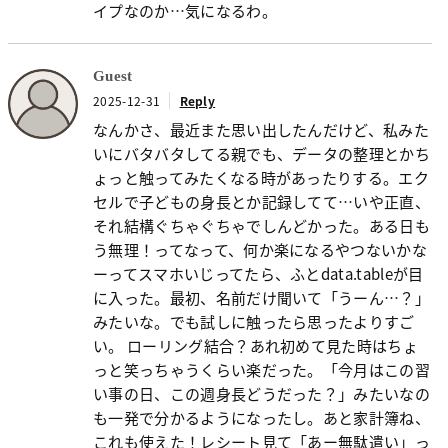
イプなのか…気になるわ。
Guest
2025-12-31
Reply
なんかさ、最近また思い出したんだけど、私みた
いにバタバタしてる親でも、データの整理とかち
ょっと触ってみたくなる時があったりする。エク
セルで子どもの身長とか記録してて…いや正直、
それ結構ぐちゃぐちゃでしんどかった。ある日も
う無理！ってなって、何か楽になるやつないかな
ーってスマホいじってたら、ふとdata.tableが目
に入った。最初、名前だけ聞いて「うーん…？」
みたいな。でも試しに触ったら思ったよりすご
い。 ローリング結合？あれ初めて見た時はちょ
っと笑っちゃうくらい楽だった。「今月はこの習
い事の日、この週身長どうだった？」みたいなの
も一発で分かるようになったし。あと家計簿ね、
これも使えた！レシート見て「あー無駄遣い」っ