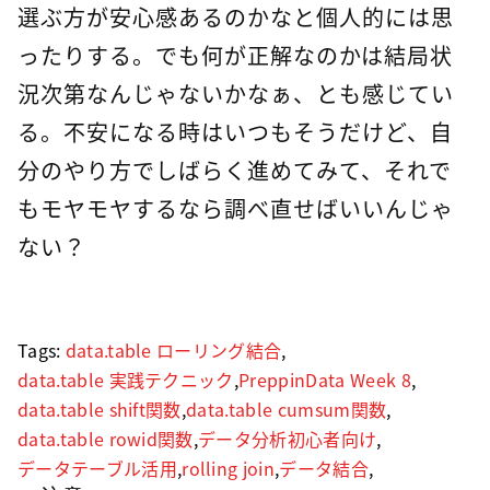
選ぶ方が安心感あるのかなと個人的には思
ったりする。でも何が正解なのかは結局状
況次第なんじゃないかなぁ、とも感じてい
る。不安になる時はいつもそうだけど、自
分のやり方でしばらく進めてみて、それで
もモヤモヤするなら調べ直せばいいんじゃ
ない？
Tags:
data.table ローリング結合
,
data.table 実践テクニック
,
PreppinData Week 8
,
data.table shift関数
,
data.table cumsum関数
,
data.table rowid関数
,
データ分析初心者向け
,
データテーブル活用
,
rolling join
,
データ結合
,