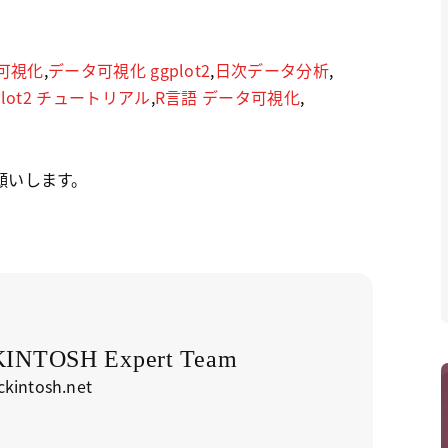
可視化
,
データ可視化 ggplot2
,
日次データ分析
,
plot2 チュートリアル
,
R言語 データ可視化
,
願いします。
NTOSH Expert Team
kintosh.net