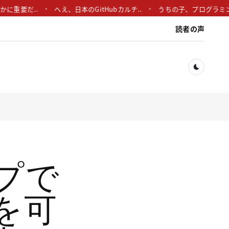
要だ..
へえ、日本のGitHubカルチ..
うちの子、プログラミング勉強
読者の声
Dark togg
ップで
を可