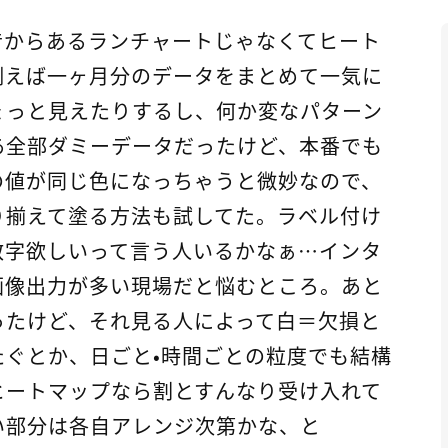
昔からあるランチャートじゃなくてヒート
例えば一ヶ月分のデータをまとめて一気に
ょっと見えたりするし、何か変なパターン
あ全部ダミーデータだったけど、本番でも
の値が同じ色になっちゃうと微妙なので、
り揃えて塗る方法も試してた。ラベル付け
数字欲しいって言う人いるかなぁ…インタ
画像出力が多い現場だと悩むところ。あと
ったけど、それ見る人によって白＝欠損と
たぐとか、日ごと・時間ごとの粒度でも結構
ヒートマップなら割とすんなり受け入れて
い部分は各自アレンジ次第かな、と