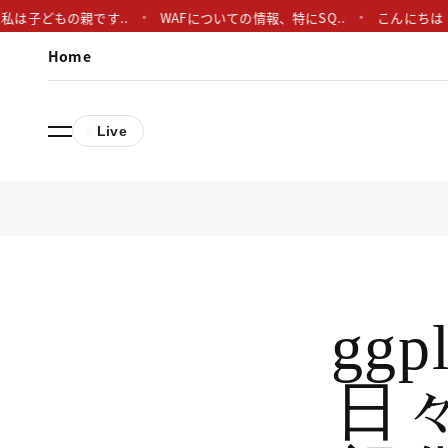
どもの親です..
WAFについての情報、特にSQ..
こんにちは！ggplot
Home
Live
gg
日