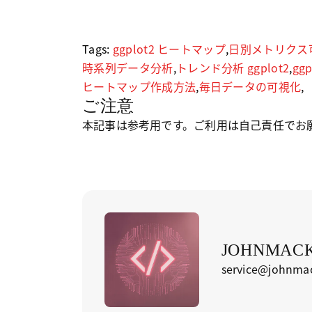
Tags:
ggplot2 ヒートマップ
,
日別メトリクス
時系列データ分析
,
トレンド分析 ggplot2
,
gg
ヒートマップ作成方法
,
毎日データの可視化
,
ご注意
本記事は参考用です。ご利用は自己責任でお
JOHNMACKI
service@johnmac