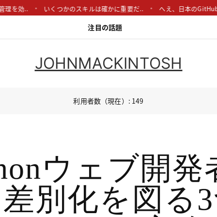
効..
いくつかのスキルは確かに重要だ..
へえ、日本のGitHubカル
注目の話題
JOHNMACKINTOSH
利用者数（現在）: 149
thonウェブ開
差別化を図る