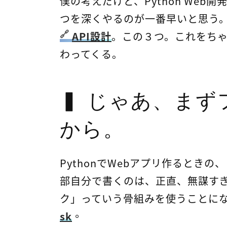
僕の考えだけど、Python We
つを深くやるのが一番早いと思う
API設計
。この３つ。これをち
わってくる。
じゃあ、まず
から。
PythonでWebアプリ作るとき
部自分で書くのは、正直、無謀す
ク」っていう骨組みを使うことに
sk
。