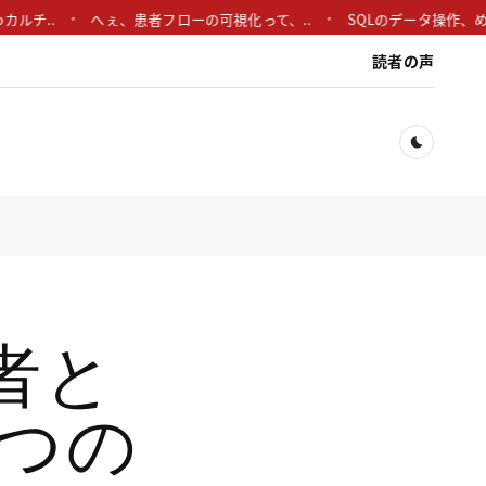
チ..
へぇ、患者フローの可視化って、..
SQLのデータ操作、めっち
読者の声
Dark togg
発者と
3つの