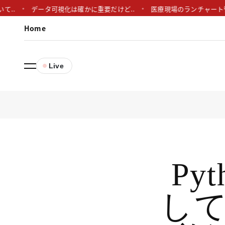
.
データ可視化は確かに重要だけど..
医療現場のランチャート管理を
Home
Live
Py
して