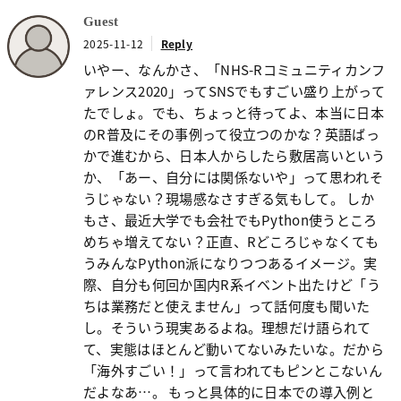
Guest
2025-11-12
Reply
いやー、なんかさ、「NHS-Rコミュニティカンフ
ァレンス2020」ってSNSでもすごい盛り上がって
たでしょ。でも、ちょっと待ってよ、本当に日本
のR普及にその事例って役立つのかな？英語ばっ
かで進むから、日本人からしたら敷居高いという
か、「あー、自分には関係ないや」って思われそ
うじゃない？現場感なさすぎる気もして。 しか
もさ、最近大学でも会社でもPython使うところ
めちゃ増えてない？正直、Rどころじゃなくても
うみんなPython派になりつつあるイメージ。実
際、自分も何回か国内R系イベント出たけど「う
ちは業務だと使えません」って話何度も聞いた
し。そういう現実あるよね。理想だけ語られて
て、実態はほとんど動いてないみたいな。だから
「海外すごい！」って言われてもピンとこないん
だよなあ…。 もっと具体的に日本での導入例と