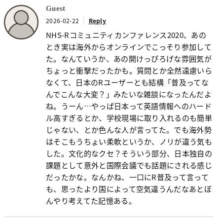
Guest
2026-02-22
Reply
NHS-Rコミュニティカンファレンス2020、あの
とき実は海外からオンラインでこっそり参加して
た。なんていうか、あの開けっぴろげな雰囲気が
ちょっと衝撃だったかも。質問とか全然遠慮いら
なくて、日本のRユーザーとも結構「普及ってな
んでこんな大変？」みたいな雑談になったんだよ
ね。うーん…やっぱ日本って英語情報へのハード
ル高すぎるとか、学校現場に取り入れるのも簡単
じゃない、とか色んな人が言ってた。でも海外勢
はそこもうちょい柔軟というか、ノリが違う気も
した。文化的なクセ？そういう部分、日本独自の
課題として意外と国際会議でも話題にされる感じ
だったかな。なんかね、一口にR普及って言って
も、思ったより国によって空気違うんだなあとぼ
んやり考えてた記憶ある。