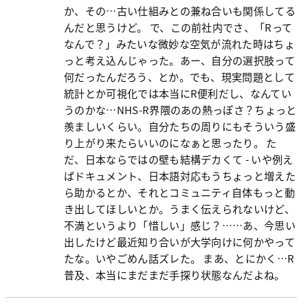
か、その…古い仕組みとの兼ね合いも関係してる
んだと思うけど。 で、この前社内でさ、「Rって
なんで？」みたいな微妙な空気が流れた時はちょ
っと考え込んじゃった。あー、自分の選択肢って
何だったんだろう、とか。でも、現実問題として
統計とか可視化では本当にR便利だし、なんてい
うのかな…NHS-R界隈のあの熱っぽさ？ちょっと
羨ましいくらい。自分たちの周りにもそういう盛
り上がり来たらいいのになぁと思ったり。 た
だ、日本ならではの壁も結構デカくて - いや例え
ばドキュメント、日本語対応もうちょっと増えた
ら助かるとか、それとコミュニティ自体もっと動
き出してほしいとか。うまく伝えられないけど、
不満というより「惜しい」感じ？……あ、今思い
出したけど最近知り合いが大学向けに何かやって
たな。いやごめん話ズレた。 まあ、とにかく…R
普及、本当にまだまだ手探り状態なんだよね。