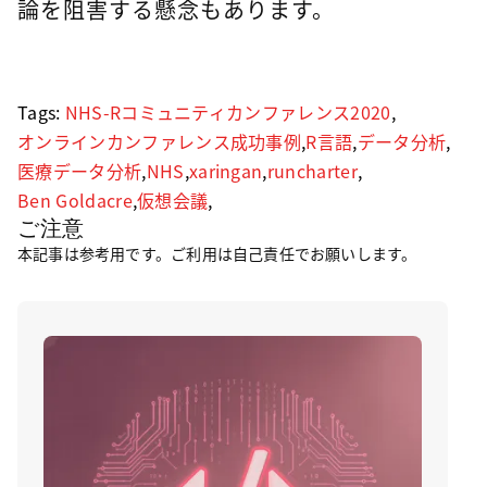
論を阻害する懸念もあります。
Tags:
NHS-Rコミュニティカンファレンス2020
,
オンラインカンファレンス成功事例
,
R言語
,
データ分析
,
医療データ分析
,
NHS
,
xaringan
,
runcharter
,
Ben Goldacre
,
仮想会議
,
ご注意
本記事は参考用です。ご利用は自己責任でお願いします。