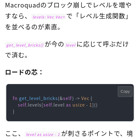
Macroquadのブロック崩しでレベルを増や
すなら、
で「レベル生成関数」
levels: Vec
 Vec
>
を並べるのが素直。
が今の
に応じて呼ぶだけ
get_level_bricks()
level
で済む。
ロードの芯：
Copy
fn
get_level_bricks
(&
self
) 
->
Vec
 {

self
.levels[
self
.level 
as
usize
 - 
1
]()

}
ここ、
が刺さるポイントで、境
level as usize - 1