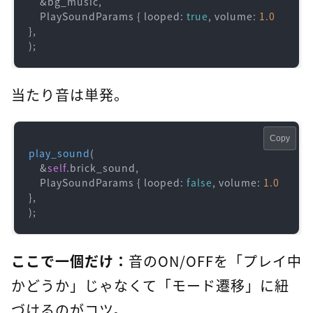
    &bg_music,

    PlaySoundParams { looped: 
true
, volume: 
1.0
},

);
当たり音は単発。
Copy
play_sound
(

    &
self
.brick_sound,

    PlaySoundParams { looped: 
false
, volume: 
1.0
},

);
ここで一個だけ：
音のON/OFFを「プレイ中
かどうか」じゃなくて「モード遷移」に紐
づけるのがコツ。