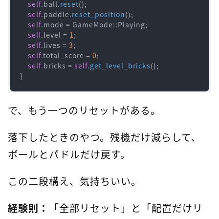
self
.ball.
reset
();

self
.paddle.
reset_position
();

self
.mode = GameMode::Playing;

self
.level = 
1
;

self
.lives = 
3
;

self
.total_score = 
0
;

self
.bricks = 
self
.
get_level_bricks
();

}
で、もう一つのリセットがある。
落下したときのやつ。残機だけ減らして、
ボールとパドルだけ戻す。
この二段構え、気持ちいい。
経験則：
「全部リセット」と「配置だけリ