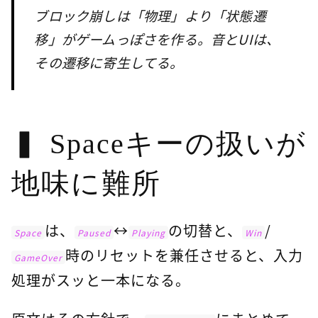
ブロック崩しは「物理」より「状態遷
移」がゲームっぽさを作る。音とUIは、
その遷移に寄生してる。
Spaceキーの扱いが
地味に難所
は、
↔
の切替と、
/
Space
Paused
Playing
Win
時のリセットを兼任させると、入力
GameOver
処理がスッと一本になる。