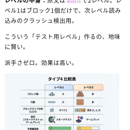
レベルの中身：
原文は
で2レベル。レ
level.rs
ベル1はブロック1個だけで、次レベル読み
込みのクラッシュ検出用。
こういう「テスト用レベル」作るの、地味
に賢い。
派手さゼロ。効果は高い。