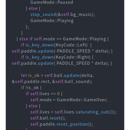
                GameMode::Paused

            } 
else
 {

stop_sound
(&
self
.bg_music);

                GameMode::Playing

            };

        }

    } 
else
if
self
.mode == GameMode::Playing {

if
is_key_down
(KeyCode::Left)  { 
self
.paddle.
update
(-PADDLE_SPEED * delta); }

if
is_key_down
(KeyCode::Right) { 
self
.paddle.
update
( PADDLE_SPEED * delta); }

let
is_ok
 = 
self
.ball.
update
(delta, 
&
self
.paddle.rect, &
self
.ball_sound);

if
 !is_ok {

if
self
.lives == 
0
 {

self
.mode = GameMode::GameOver;

            } 
else
 {

self
.lives = 
self
.lives.
saturating_sub
(
1
);

self
.ball.
reset
();

self
.paddle.
reset_position
();

            }
