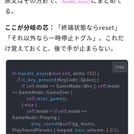
原文はその方針で、
にまとめて
handle_keys()
る。
ここが分岐の芯：
「終端状態ならreset」
「それ以外なら一時停止トグル」。これだ
け覚えておくと、後で手が止まらない。
Copy
fn
handle_keys
(&
mut
self
, delta: 
f32
) {

if
is_key_pressed
(KeyCode::Space) {

if
self
.mode == GameMode::Win || 
self
.mode 
== GameMode::GameOver {

self
.
reset_game
();

        } 
else
 {

self
.mode = 
if
self
.mode == 
GameMode::Playing {

play_sound
(&
self
.bg_music, 
PlaySoundParams { looped: 
true
, volume: 
1.0
 });
