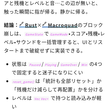
アと残機とレベルと音…この辺が無いと、
触った瞬間に指が帰る。静かに帰る。
結論：
Rust
×
Macroquad
のブロック
崩しは、
で
・スコア・残機・レ
GameState
GameMode
ベル・サウンドを一括管理すると、UIとリス
タートまで破綻せずに実装できる。
状態は
/
/
/
の4つ
Paused
Playing
GameOver
Win
で固定すると迷子になりにくい
は「統計も全部リセット」か
reset_game()
「残機だけ減らして再配置」かを分ける
レベルは
で持つと読み込みが軽
Vec
 Vec
>
い