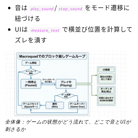
音は
/
をモード遷移に
play_sound
stop_sound
紐づける
UIは
で横並び位置を計算して
measure_text
ズレを潰す
全体像：ゲームの状態がどう流れて、どこで音とUIが
刺さるか