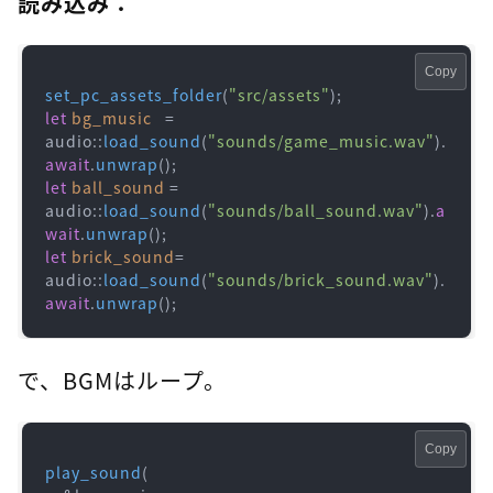
読み込み：
Copy
set_pc_assets_folder
(
"src/assets"
let
bg_music
   = 
audio::
load_sound
(
"sounds/game_music.wav"
).
await
.
unwrap
let
ball_sound
 = 
audio::
load_sound
(
"sounds/ball_sound.wav"
).
a
wait
.
unwrap
let
brick_sound
= 
audio::
load_sound
(
"sounds/brick_sound.wav"
).
await
.
unwrap
();
で、BGMはループ。
Copy
play_sound
(
