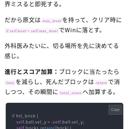
界ミスると即死する。
だから原文は
を持って、クリア時に
max_level
でWinに落とす。
if self.level > self.max_level
外科医みたいに、切る場所を先に決めてる
感じ。
進行とスコア加算：
ブロックに当たったら
を減らし、死んだブロックは
で消
lives
retain
しつつ、その瞬間に
へ加算する。
total_score
Copy
if
 hit_brick {

self
.ball.vel_y = -
self
.ball.vel_y;

self
.bricks.
retain
(|brick| {
