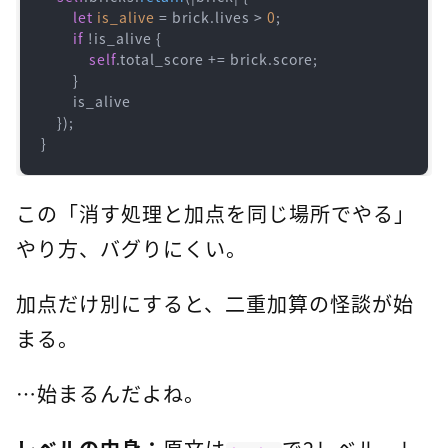
let
is_alive
 = brick.lives > 
0
;

if
 !is_alive {

self
.total_score += brick.score;

        }

        is_alive

    });

}
この「消す処理と加点を同じ場所でやる」
やり方、バグりにくい。
加点だけ別にすると、二重加算の怪談が始
まる。
…始まるんだよね。