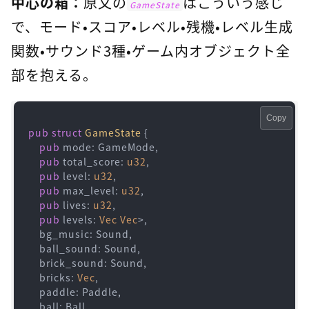
中心の箱：
原文の
はこういう感じ
GameState
で、モード・スコア・レベル・残機・レベル生成
関数・サウンド3種・ゲーム内オブジェクト全
部を抱える。
Copy
pub
struct
GameState
 {

pub
 mode: GameMode,

pub
 total_score: 
u32
,

pub
 level: 
u32
,

pub
 max_level: 
u32
,

pub
 lives: 
u32
,

pub
 levels: 
Vec
Vec
>,

    bg_music: Sound,

    ball_sound: Sound,

    brick_sound: Sound,

    bricks: 
Vec
,

    paddle: Paddle,

    ball: Ball,
