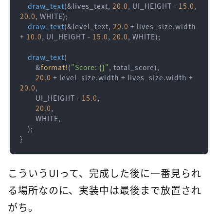
draw_text
(&lives_text, 
20.0
, UI_HEIGHT - 
15.0
, 
20.0
, WHITE);

draw_text
(&level_text, 
20.0
 + lives_size.width 
+ 
10.0
, UI_HEIGHT - 
15.0
, 
20.0
, WHITE);

draw_text
(

        &
format!
(
"Score: {}"
, total_score),

20.0
 + level_size.width + lives_size.width + 
20.0
,

        UI_HEIGHT - 
15.0
,

20.0
,

        WHITE,

    );

}
こういうUIって、完成した後に一番見られ
る場所なのに、実装中は最後まで放置され
がち。