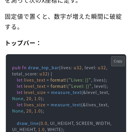
を測って次のX座標に足す。
固定値で置くと、数字が増えた瞬間に破綻
する。
トップバー：
Copy
pub
fn
draw_top_bar
(lives: 
u32
, level: 
u32
, 
total_score: 
u32
) {

let
lives_text
 = 
format!
(
"Lives: {}"
, lives);

let
level_text
 = 
format!
(
"Level: {}"
, level);

let
level_size
 = 
measure_text
(&level_text, 
None
, 
20
, 
1.0
);

let
lives_size
 = 
measure_text
(&lives_text, 
None
, 
20
, 
1.0
);

draw_line
(
0.0
, UI_HEIGHT, SCREEN_WIDTH, 
UI_HEIGHT, 
1.0
, WHITE);
